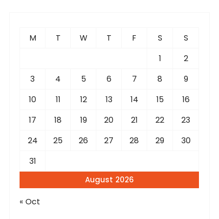
c
h
f
M
T
W
T
F
S
S
o
r
1
2
:
3
4
5
6
7
8
9
10
11
12
13
14
15
16
17
18
19
20
21
22
23
24
25
26
27
28
29
30
31
August 2026
« Oct