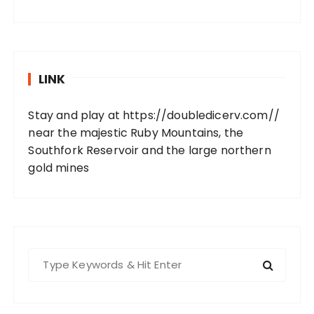
LINK
Stay and play at
https://doubledicerv.com//
near the majestic Ruby Mountains, the
Southfork Reservoir and the large northern
gold mines
S
e
a
r