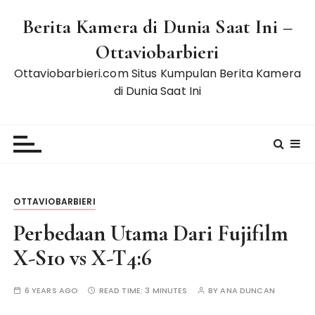
S
Berita Kamera di Dunia Saat Ini –
k
i
Ottaviobarbieri
p
Ottaviobarbieri.com Situs Kumpulan Berita Kamera
t
di Dunia Saat Ini
o
c
o
n
t
e
n
OTTAVIOBARBIERI
t
Perbedaan Utama Dari Fujifilm
X-S10 vs X-T4:6
6 YEARS AGO
READ TIME:
3 MINUTES
BY
ANA DUNCAN