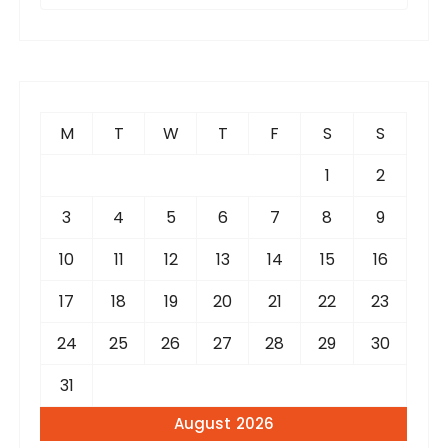
a
r
c
h
f
M
T
W
T
F
S
S
o
r
1
2
:
3
4
5
6
7
8
9
10
11
12
13
14
15
16
17
18
19
20
21
22
23
24
25
26
27
28
29
30
31
August 2026