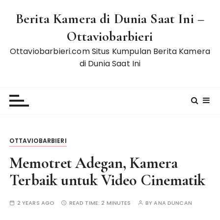
S
Berita Kamera di Dunia Saat Ini –
k
i
Ottaviobarbieri
p
Ottaviobarbieri.com Situs Kumpulan Berita Kamera
t
di Dunia Saat Ini
o
c
o
n
t
e
n
OTTAVIOBARBIERI
t
Memotret Adegan, Kamera
Terbaik untuk Video Cinematik
2 YEARS AGO
READ TIME:
2 MINUTES
BY
ANA DUNCAN