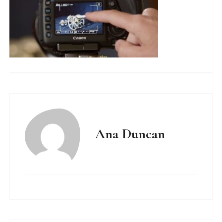
Ana Duncan