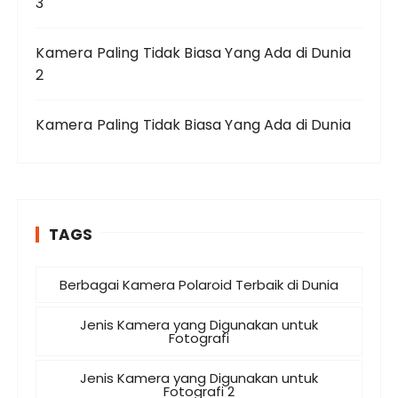
3
Kamera Paling Tidak Biasa Yang Ada di Dunia
2
Kamera Paling Tidak Biasa Yang Ada di Dunia
TAGS
Berbagai Kamera Polaroid Terbaik di Dunia
Jenis Kamera yang Digunakan untuk
Fotografi
Jenis Kamera yang Digunakan untuk
Fotografi 2