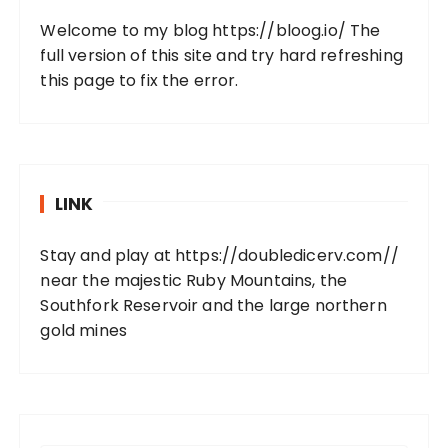
Welcome to my blog
https://bloog.io/
The
full version of this site and try hard refreshing
this page to fix the error.
LINK
Stay and play at
https://doubledicerv.com//
near the majestic Ruby Mountains, the
Southfork Reservoir and the large northern
gold mines