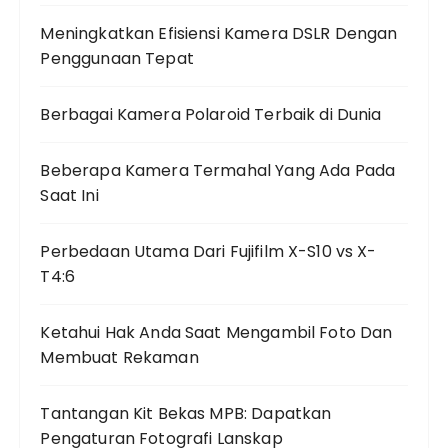
Meningkatkan Efisiensi Kamera DSLR Dengan
Penggunaan Tepat
Berbagai Kamera Polaroid Terbaik di Dunia
Beberapa Kamera Termahal Yang Ada Pada
Saat Ini
Perbedaan Utama Dari Fujifilm X-S10 vs X-
T4:6
Ketahui Hak Anda Saat Mengambil Foto Dan
Membuat Rekaman
Tantangan Kit Bekas MPB: Dapatkan
Pengaturan Fotografi Lanskap