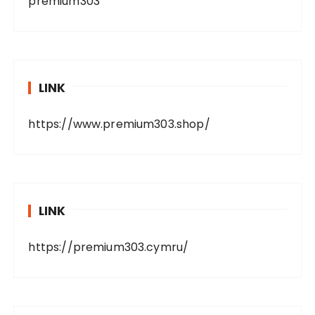
premium303
LINK
https://www.premium303.shop/
LINK
https://premium303.cymru/