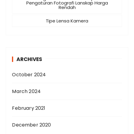
Pengaturan Fotografi Lanskap Harga
Rendah
Tipe Lensa Kamera
ARCHIVES
October 2024
March 2024
February 2021
December 2020