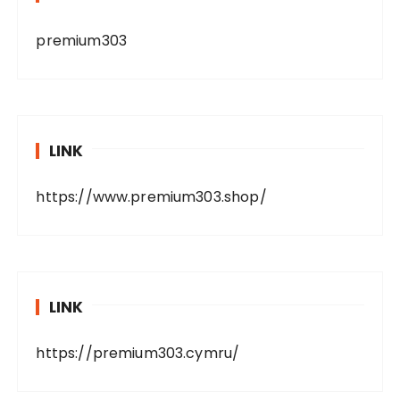
premium303
LINK
https://www.premium303.shop/
LINK
https://premium303.cymru/