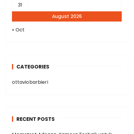
31
August 2026
« Oct
CATEGORIES
ottaviobarbieri
RECENT POSTS