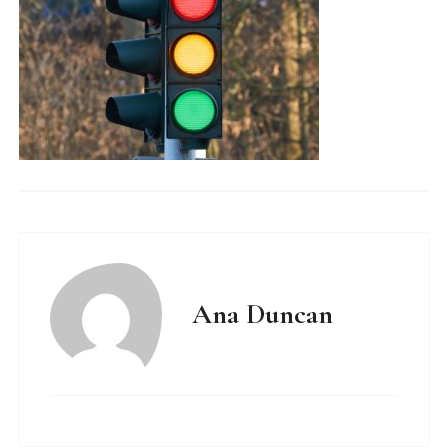
Ana Duncan