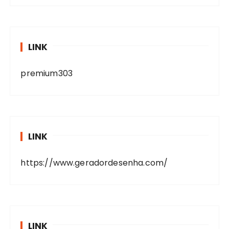
LINK
premium303
LINK
https://www.geradordesenha.com/
LINK