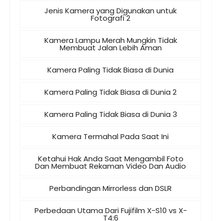
Jenis Kamera yang Digunakan untuk
Fotografi 2
Kamera Lampu Merah Mungkin Tidak
Membuat Jalan Lebih Aman
Kamera Paling Tidak Biasa di Dunia
Kamera Paling Tidak Biasa di Dunia 2
Kamera Paling Tidak Biasa di Dunia 3
Kamera Termahal Pada Saat Ini
Ketahui Hak Anda Saat Mengambil Foto
Dan Membuat Rekaman Video Dan Audio
Perbandingan Mirrorless dan DSLR
Perbedaan Utama Dari Fujifilm X-S10 vs X-
T4:6