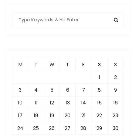
S
e
a
r
c
h
f
M
T
W
T
F
S
S
o
r
1
2
:
3
4
5
6
7
8
9
10
11
12
13
14
15
16
17
18
19
20
21
22
23
24
25
26
27
28
29
30