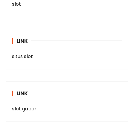
slot
LINK
situs slot
LINK
slot gacor