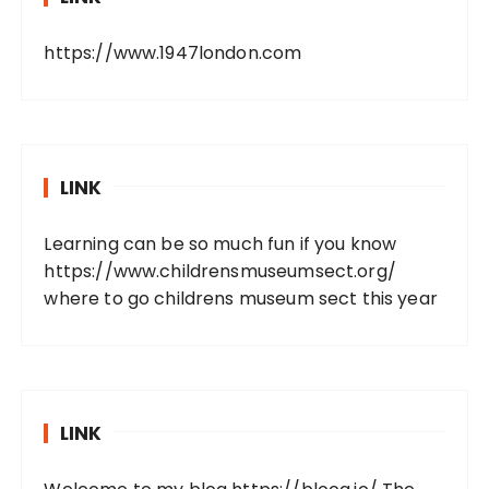
https://www.1947london.com
LINK
Learning can be so much fun if you know
https://www.childrensmuseumsect.org/
where to go childrens museum sect this year
LINK