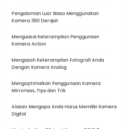
Pengalaman Luar Biasa Menggunakan
Kamera 360 Derajat
Menguasai Keterampilan Penggunaan
Kamera Action
Mengasah Keterampilan Fotografi Anda
Dengan Kamera Analog
Mengoptimalkan Penggunaan Kamera
Mirrorless, Tips dan Trik
Alasan Mengapa Anda Harus Memiliki Kamera
Digital