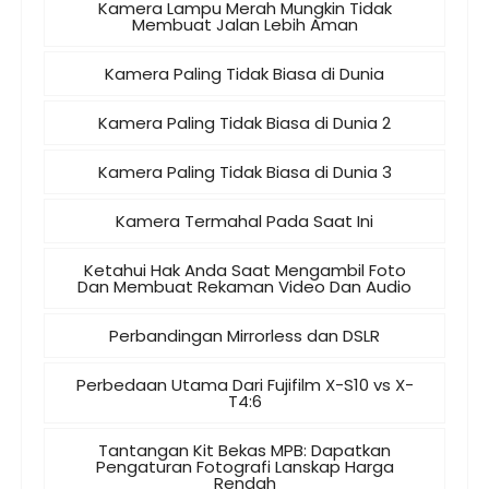
Kamera Lampu Merah Mungkin Tidak
Membuat Jalan Lebih Aman
Kamera Paling Tidak Biasa di Dunia
Kamera Paling Tidak Biasa di Dunia 2
Kamera Paling Tidak Biasa di Dunia 3
Kamera Termahal Pada Saat Ini
Ketahui Hak Anda Saat Mengambil Foto
Dan Membuat Rekaman Video Dan Audio
Perbandingan Mirrorless dan DSLR
Perbedaan Utama Dari Fujifilm X-S10 vs X-
T4:6
Tantangan Kit Bekas MPB: Dapatkan
Pengaturan Fotografi Lanskap Harga
Rendah