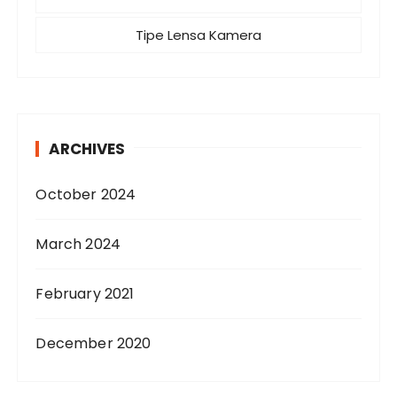
Tipe Lensa Kamera
ARCHIVES
October 2024
March 2024
February 2021
December 2020