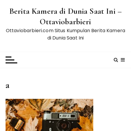
S
Berita Kamera di Dunia Saat Ini –
k
i
Ottaviobarbieri
p
Ottaviobarbieri.com Situs Kumpulan Berita Kamera
t
di Dunia Saat Ini
o
c
o
n
t
e
a
n
t