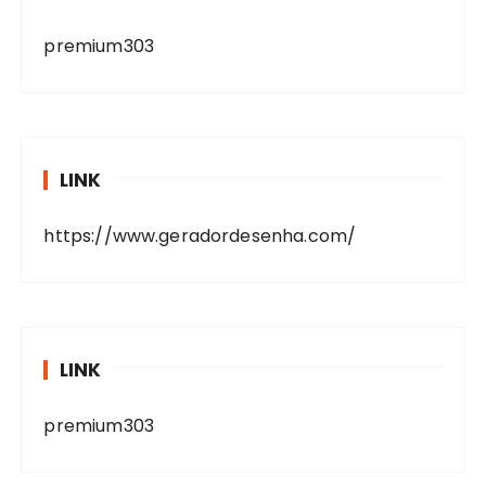
premium303
LINK
https://www.geradordesenha.com/
LINK
premium303