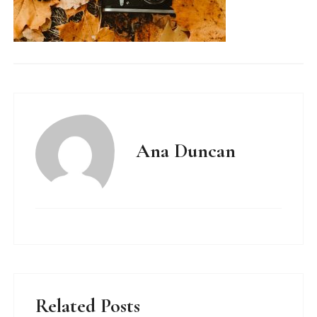
Ana Duncan
Related Posts