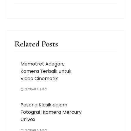
Related Posts
Memotret Adegan,
Kamera Terbaik untuk
Video Cinematik
2 YEARS AGO
Pesona Klasik dalam
Fotografi Kamera Mercury
Univex
2 YEARS AGO