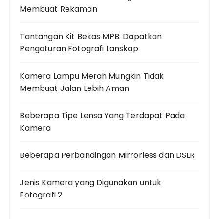
Membuat Rekaman
Tantangan Kit Bekas MPB: Dapatkan
Pengaturan Fotografi Lanskap
Kamera Lampu Merah Mungkin Tidak
Membuat Jalan Lebih Aman
Beberapa Tipe Lensa Yang Terdapat Pada
Kamera
Beberapa Perbandingan Mirrorless dan DSLR
Jenis Kamera yang Digunakan untuk
Fotografi 2