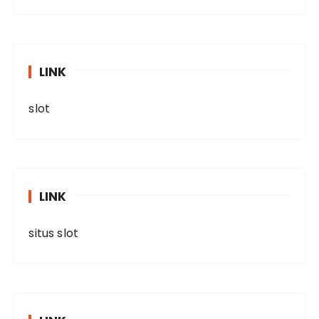
LINK
slot
LINK
situs slot