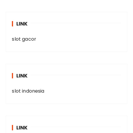
LINK
slot gacor
LINK
slot indonesia
LINK