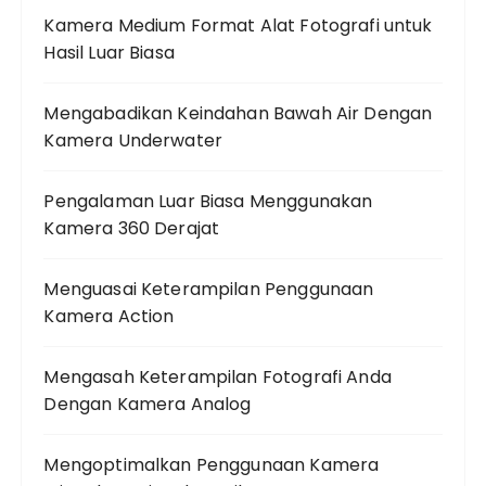
Kamera Medium Format Alat Fotografi untuk
Hasil Luar Biasa
Mengabadikan Keindahan Bawah Air Dengan
Kamera Underwater
Pengalaman Luar Biasa Menggunakan
Kamera 360 Derajat
Menguasai Keterampilan Penggunaan
Kamera Action
Mengasah Keterampilan Fotografi Anda
Dengan Kamera Analog
Mengoptimalkan Penggunaan Kamera