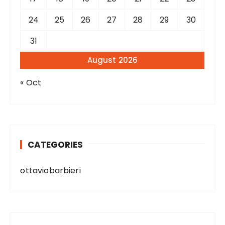
24
25
26
27
28
29
30
31
August 2026
« Oct
CATEGORIES
ottaviobarbieri