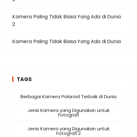
Kamera Paling Tidak Biasa Yang Ada di Dunia
2
Kamera Paling Tidak Biasa Yang Ada di Dunia
TAGS
Berbagai Kamera Polaroid Terbaik di Dunia
Jenis Kamera yang Digunakan untuk
Fotografi
Jenis Kamera yang Digunakan untuk
Fotografi 2