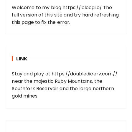
Welcome to my blog
https://bloog.io/
The
full version of this site and try hard refreshing
this page to fix the error.
LINK
Stay and play at
https://doubledicerv.com//
near the majestic Ruby Mountains, the
Southfork Reservoir and the large northern
gold mines