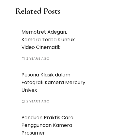
Related Posts
Memotret Adegan,
Kamera Terbaik untuk
Video Cinematik
2 YEARS AGO
Pesona Klasik dalam
Fotografi Kamera Mercury
Univex
2 YEARS AGO
Panduan Praktis Cara
Penggunaan Kamera
Prosumer